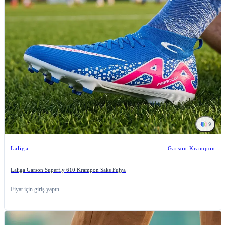
9
Laliga
Garson Krampon
Laliga Garson Superfly 610 Krampon Saks Fujya
Fiyat için giriş yapın