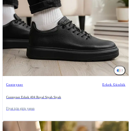
7
Conteyner
Erkek Günlük
Conteyner Erkek 404 Royal Siyah Siyah
Fiyat için giriş yapın