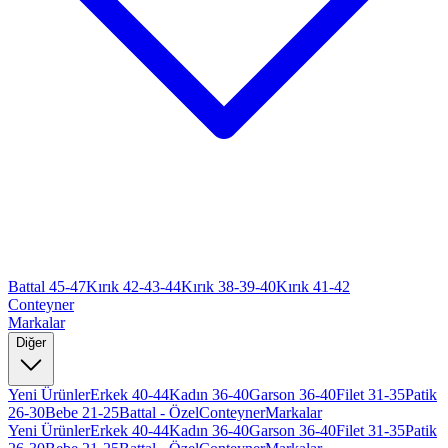
Battal 45-47
Kırık 42-43-44
Kırık 38-39-40
Kırık 41-42
Conteyner
Markalar
Diğer
Yeni Ürünler
Erkek 40-44
Kadın 36-40
Garson 36-40
Filet 31-35
Patik
26-30
Bebe 21-25
Battal - Özel
Conteyner
Markalar
Yeni Ürünler
Erkek 40-44
Kadın 36-40
Garson 36-40
Filet 31-35
Patik