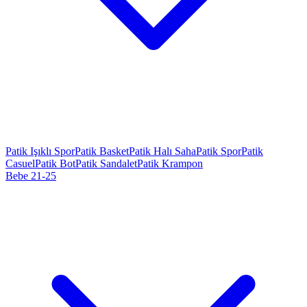
Patik Işıklı Spor
Patik Basket
Patik Halı Saha
Patik Spor
Patik
Casuel
Patik Bot
Patik Sandalet
Patik Krampon
Bebe 21-25