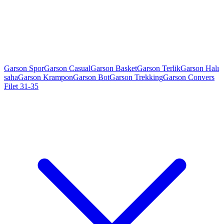
Garson Spor
Garson Casual
Garson Basket
Garson Terlik
Garson Halı
saha
Garson Krampon
Garson Bot
Garson Trekking
Garson Convers
Filet 31-35