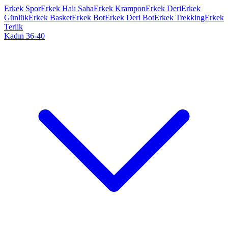
Erkek Spor
Erkek Halı Saha
Erkek Krampon
Erkek Deri
Erkek
Günlük
Erkek Basket
Erkek Bot
Erkek Deri Bot
Erkek Trekking
Erkek
Terlik
Kadın 36-40