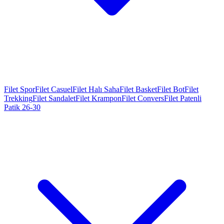
Filet Spor
Filet Casuel
Filet Halı Saha
Filet Basket
Filet Bot
Filet
Trekking
Filet Sandalet
Filet Krampon
Filet Convers
Filet Patenli
Patik 26-30