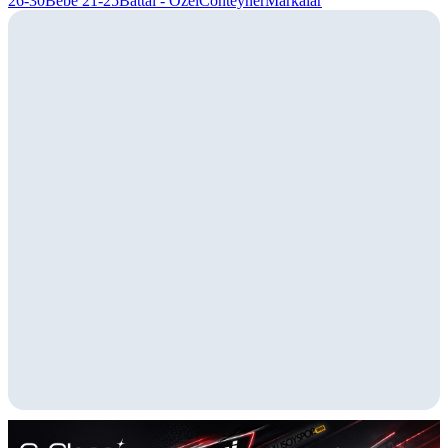
26-30
Bebe 21-25
Battal - Özel
Conteyner
Markalar