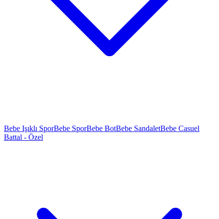
Bebe Işıklı Spor
Bebe Spor
Bebe Bot
Bebe Sandalet
Bebe Casuel
Battal - Özel