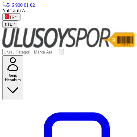
546 900 01 02
Yol Tarifi Al
TR
₺
TL
Giriş
Hesabım