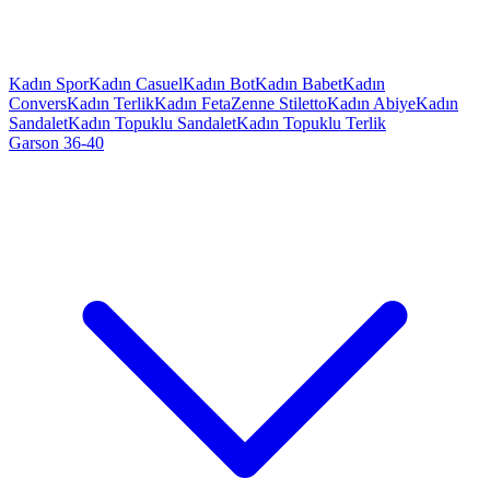
Kadın Spor
Kadın Casuel
Kadın Bot
Kadın Babet
Kadın
Convers
Kadın Terlik
Kadın Feta
Zenne Stiletto
Kadın Abiye
Kadın
Sandalet
Kadın Topuklu Sandalet
Kadın Topuklu Terlik
Garson 36-40