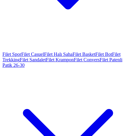
Filet Spor
Filet Casuel
Filet Halı Saha
Filet Basket
Filet Bot
Filet
Trekking
Filet Sandalet
Filet Krampon
Filet Convers
Filet Patenli
Patik 26-30