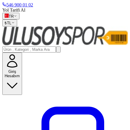
546 900 01 02
Yol Tarifi Al
TR
₺
TL
Giriş
Hesabım