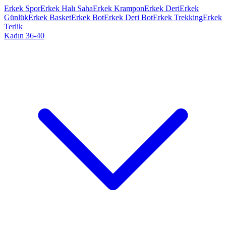
Erkek Spor
Erkek Halı Saha
Erkek Krampon
Erkek Deri
Erkek
Günlük
Erkek Basket
Erkek Bot
Erkek Deri Bot
Erkek Trekking
Erkek
Terlik
Kadın 36-40