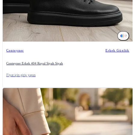
7
Conteyner
Erkek Günlük
Conteyner Erkek 404 Royal Siyah Siyah
Fiyat için giriş yapın