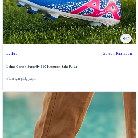
9
Laliga
Garson Krampon
Laliga Garson Superfly 610 Krampon Saks Fujya
Fiyat için giriş yapın