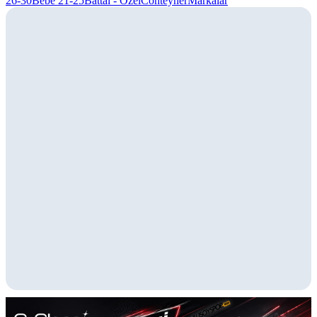
26-30
Bebe 21-25
Battal - Özel
Conteyner
Markalar