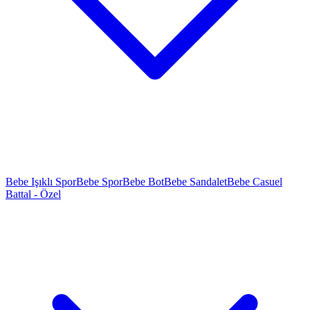
Bebe Işıklı Spor
Bebe Spor
Bebe Bot
Bebe Sandalet
Bebe Casuel
Battal - Özel