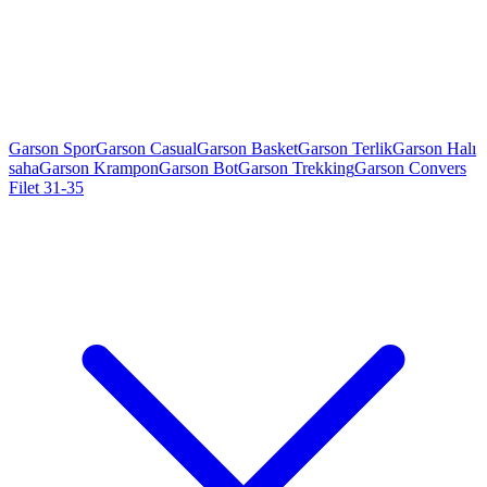
Garson Spor
Garson Casual
Garson Basket
Garson Terlik
Garson Halı
saha
Garson Krampon
Garson Bot
Garson Trekking
Garson Convers
Filet 31-35