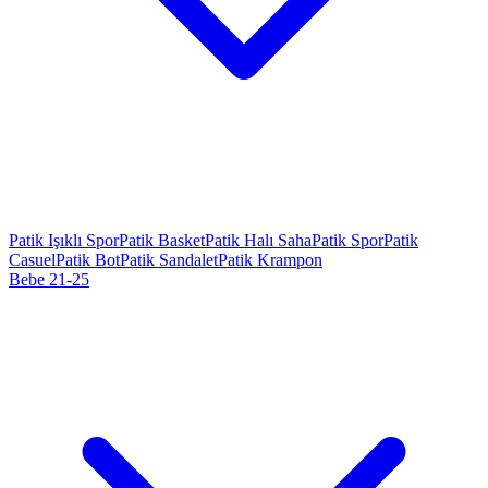
Patik Işıklı Spor
Patik Basket
Patik Halı Saha
Patik Spor
Patik
Casuel
Patik Bot
Patik Sandalet
Patik Krampon
Bebe 21-25