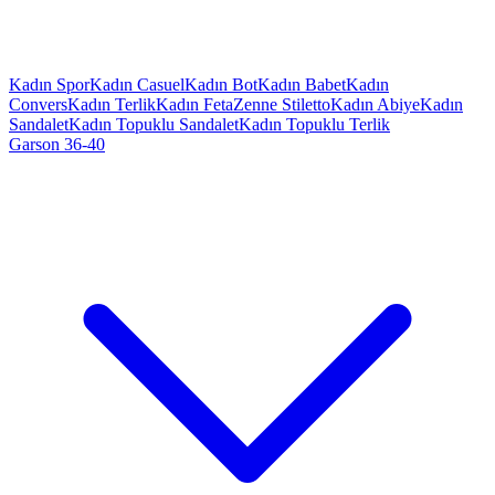
Kadın Spor
Kadın Casuel
Kadın Bot
Kadın Babet
Kadın
Convers
Kadın Terlik
Kadın Feta
Zenne Stiletto
Kadın Abiye
Kadın
Sandalet
Kadın Topuklu Sandalet
Kadın Topuklu Terlik
Garson 36-40