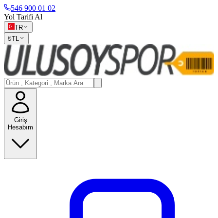
546 900 01 02
Yol Tarifi Al
TR
₺
TL
Giriş
Hesabım