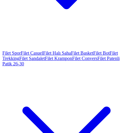
Filet Spor
Filet Casuel
Filet Halı Saha
Filet Basket
Filet Bot
Filet
Trekking
Filet Sandalet
Filet Krampon
Filet Convers
Filet Patenli
Patik 26-30