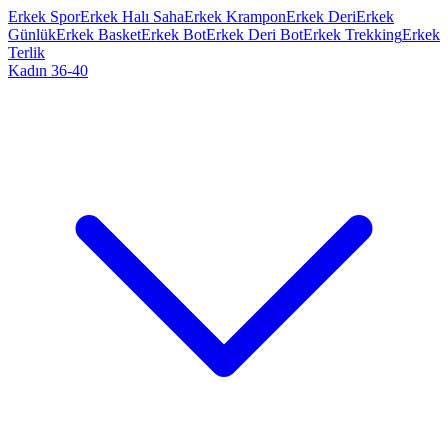
Erkek Spor
Erkek Halı Saha
Erkek Krampon
Erkek Deri
Erkek
Günlük
Erkek Basket
Erkek Bot
Erkek Deri Bot
Erkek Trekking
Erkek
Terlik
Kadın 36-40