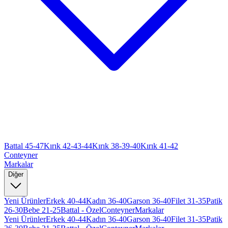
Battal 45-47
Kırık 42-43-44
Kırık 38-39-40
Kırık 41-42
Conteyner
Markalar
Diğer
Yeni Ürünler
Erkek 40-44
Kadın 36-40
Garson 36-40
Filet 31-35
Patik
26-30
Bebe 21-25
Battal - Özel
Conteyner
Markalar
Yeni Ürünler
Erkek 40-44
Kadın 36-40
Garson 36-40
Filet 31-35
Patik