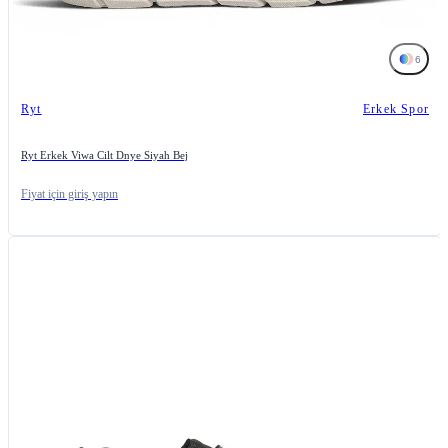
6
Ryt
Erkek Spor
Ryt Erkek Viwa Cilt Dnye Siyah Bej
Fiyat için giriş yapın