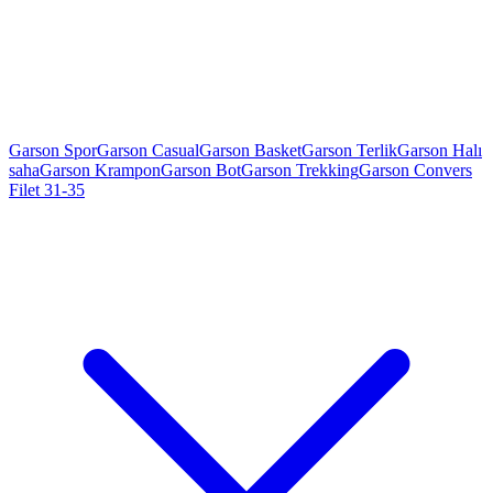
Garson Spor
Garson Casual
Garson Basket
Garson Terlik
Garson Halı
saha
Garson Krampon
Garson Bot
Garson Trekking
Garson Convers
Filet 31-35