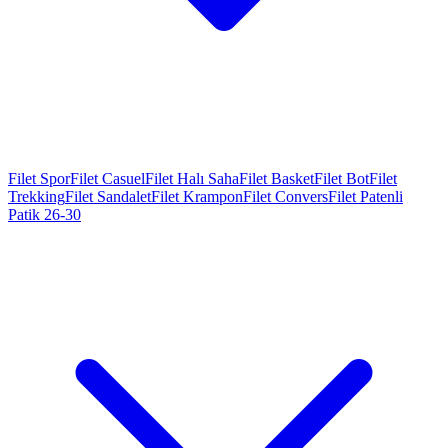
Filet Spor
Filet Casuel
Filet Halı Saha
Filet Basket
Filet Bot
Filet
Trekking
Filet Sandalet
Filet Krampon
Filet Convers
Filet Patenli
Patik 26-30