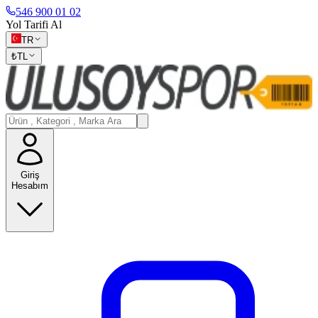
546 900 01 02
Yol Tarifi Al
TR
₺
TL
Giriş
Hesabım