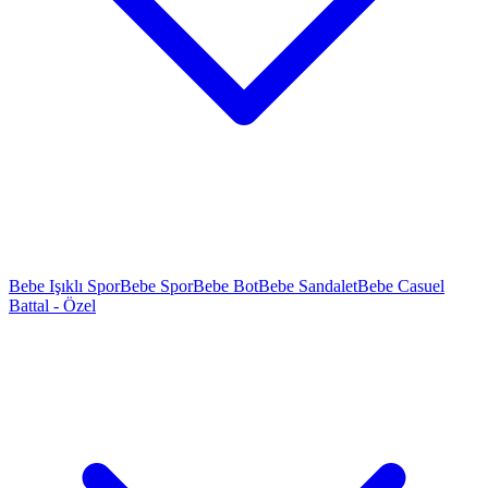
Bebe Işıklı Spor
Bebe Spor
Bebe Bot
Bebe Sandalet
Bebe Casuel
Battal - Özel