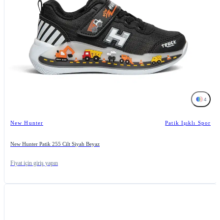
4
New Hunter
Patik Işıklı Spor
New Hunter Patik 255 Cilt Siyah Beyaz
Fiyat için giriş yapın