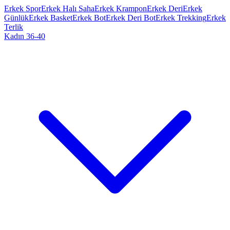
Erkek Spor
Erkek Halı Saha
Erkek Krampon
Erkek Deri
Erkek
Günlük
Erkek Basket
Erkek Bot
Erkek Deri Bot
Erkek Trekking
Erkek
Terlik
Kadın 36-40