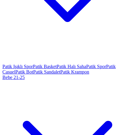
Patik Işıklı Spor
Patik Basket
Patik Halı Saha
Patik Spor
Patik
Casuel
Patik Bot
Patik Sandalet
Patik Krampon
Bebe 21-25