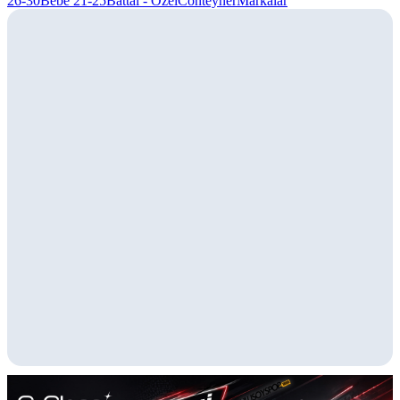
26-30
Bebe 21-25
Battal - Özel
Conteyner
Markalar