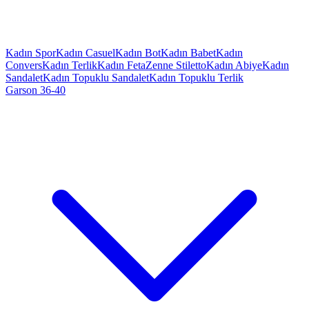
Kadın Spor
Kadın Casuel
Kadın Bot
Kadın Babet
Kadın
Convers
Kadın Terlik
Kadın Feta
Zenne Stiletto
Kadın Abiye
Kadın
Sandalet
Kadın Topuklu Sandalet
Kadın Topuklu Terlik
Garson 36-40